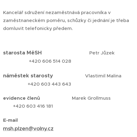
Kancelář sdružení nezaměstnává pracovníka v
zaměstnaneckém poměru, schůzky či jednání je třeba
domluvit telefonicky předem.
starosta MěSH
Petr Jůzek
+420 606 514 028
náměstek starosty
Vlastimil Malina
+420 603 443 643
evidence členů
Marek Grollmuss
+420 603 416 181
E-mail
msh.plzen@volny.cz