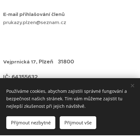
E-mail přihlašování členů
prukazy.plzen@seznam.cz
Plzeň 31800
Vejprnická 17,
IČ: 64355632
Používáme cookies, abychom zajistili správné fungování a
bezpečnost našich stránek. Tím vám můžeme zajistit tu
nejlepší zkušenost při jejich návštěvě.
Přijmout nezbytné
Přijmout vše
Vytvořeno službou
Webnode
Cookies